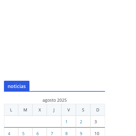
noticias
agosto 2025
L
M
X
J
V
S
D
1
2
3
4
5
6
7
8
9
10