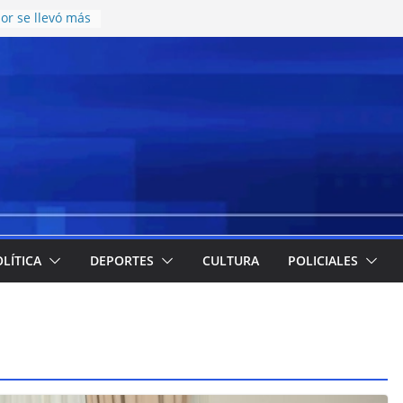
or se llevó más
pesos en el
te juvenil de
on una nueva
catering y
icos en el CCISC
para la llegada
ticipó cuáles
s más
la emergencia
a implementación
de meriendas y
LÍTICA
DEPORTES
CULTURA
POLICIALES
s