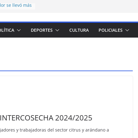
or se llevó más
pesos en el
nte juvenil de
LÍTICA
DEPORTES
CULTURA
POLICIALES
on una nueva
catering y
icos en el CCISC
para la llegada
ticipó cuáles
s más
 la emergencia
a implementación
de meriendas y
s
 INTERCOSECHA 2024/2025
jadores y trabajadoras del sector citrus y arándano a