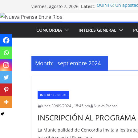
Skip
Latest:
QUINI 6: Un apostad
viernes, agosto 7, 2026
to
de 400 millones de 
Siempre Sale
content
El Concejo Delibera
CONCORDIA
INTERÉS GENERAL
PO
Concordia avanzó c
etapa de trabajo
Capacitación sobre 
servicios gastronóm
El COES se prepara 
de El Niño: Sauré an
Month:
septiembre 2024
serán las patología
frecuentes durante
La Jusiticia frenó l
del nuevo sistema 
desayunos escolare
INTERÉS GENERAL
lunes 30/09/2024 , 15:45 pm
Nueva Prensa
INSCRIPCIÓN AL PROGRAMA
La Municipalidad de Concordia invita a los traba
inscribirse en el Programa