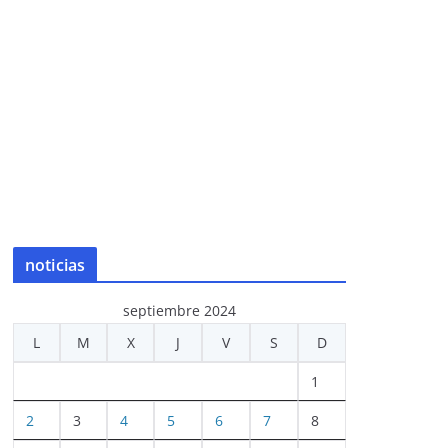
noticias
septiembre 2024
L
M
X
J
V
S
D
1
2
3
4
5
6
7
8