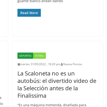
guante blanco andan dando
Read More
DEPORTES
FUTBOL
martes 31/05/2022 , 18:20 pm
Nueva Prensa
e
La Scaloneta no es un
autobús: el divertido video de
la Selección antes de la
Finalissima
a
ño
“Es una máquina tremenda, diseñada para