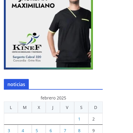
noticias
febrero 2025
L
M
X
J
V
S
D
1
2
3
4
5
6
7
8
9