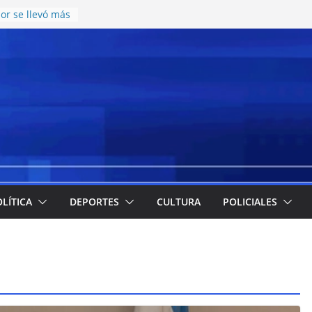
or se llevó más
pesos en el
te juvenil de
on una nueva
catering y
icos en el CCISC
para la llegada
ticipó cuáles
s más
la emergencia
a implementación
de meriendas y
LÍTICA
DEPORTES
CULTURA
POLICIALES
s