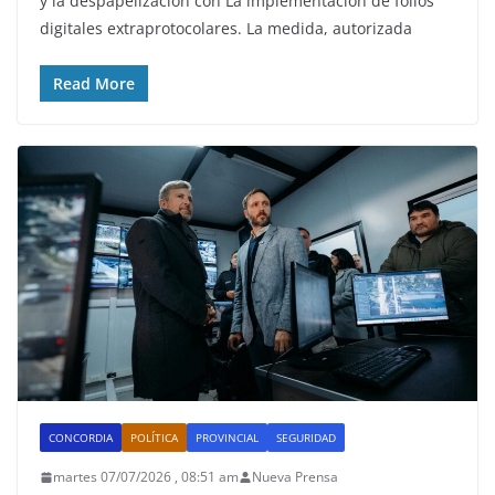
y la despapelización con La implementación de folios
digitales extraprotocolares. La medida, autorizada
Read More
CONCORDIA
POLÍTICA
PROVINCIAL
SEGURIDAD
martes 07/07/2026 , 08:51 am
Nueva Prensa