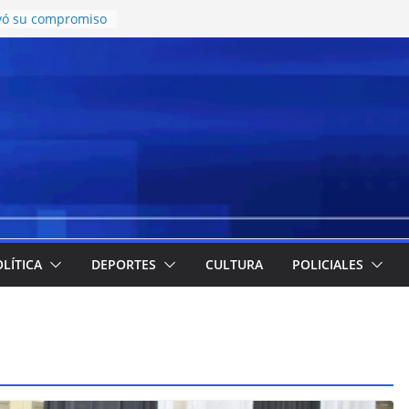
ovó su compromiso
ra enfermedades
ves una nueva
ay con tres noches
rveza artesanal
 conocer qué
en y señaló
n escuelas que
 sistema
s y tarjetas: la
s alcanzó el
íos
e se especificó
LÍTICA
DEPORTES
CULTURA
POLICIALES
a a descender el