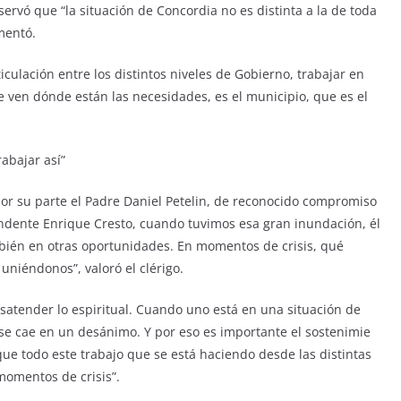
rvó que “la situación de Concordia no es distinta a la de toda
amentó.
ticulación entre los distintos niveles de Gobierno, trabajar en
e ven dónde están las necesidades, es el municipio, que es el
abajar así”
or su parte el Padre Daniel Petelin, de reconocido compromiso
tendente Enrique Cresto, cuando tuvimos esa gran inundación, él
ambién en otras oportunidades. En momentos de crisis, qué
uniéndonos”, valoró el clérigo.
desatender lo espiritual. Cuando uno está en una situación de
se cae en un desánimo​. ​Y por eso es importante el sostenimi​e​
a que todo este trabajo que se está haciendo desde las distintas
momentos de crisis”.