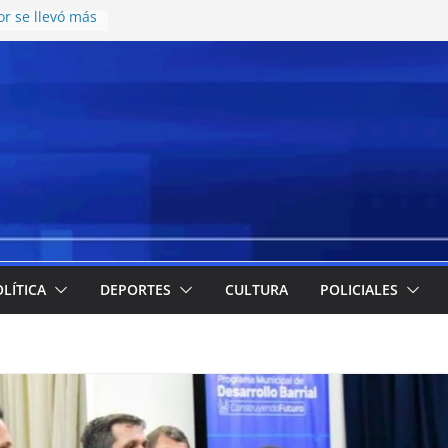
r se llevó más
esos en el
te juvenil de
on una nueva
atering y
cos en el CCISC
ara la llegada
ticipó cuáles
 más
la emergencia
 implementación
e meriendas y
LÍTICA
DEPORTES
CULTURA
POLICIALES