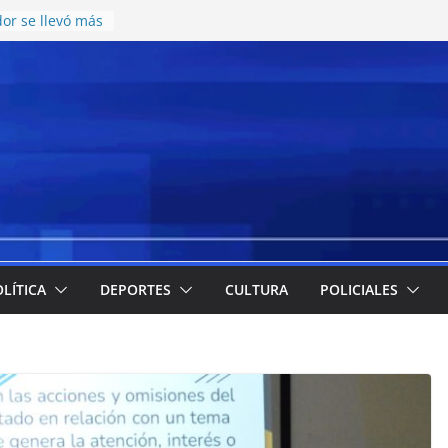
or se llevó más
pesos en el
nte juvenil de
on una nueva
catering y
icos en el CCISC
para la llegada
ticipó cuáles
s más
 la emergencia
a implementación
de meriendas y
LÍTICA
DEPORTES
CULTURA
POLICIALES
s