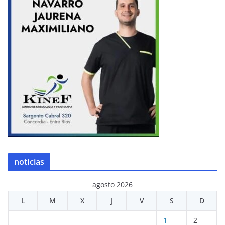
noticias
agosto 2026
L
M
X
J
V
S
D
1
2