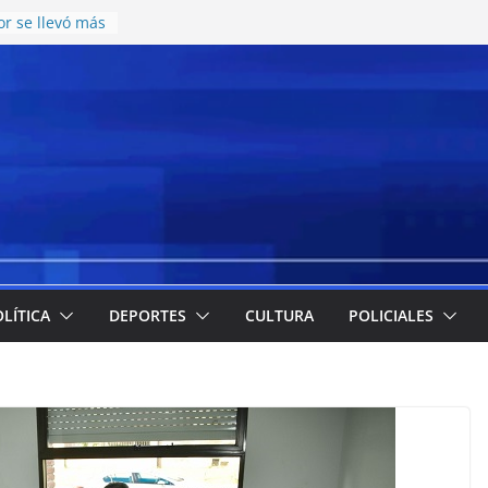
r se llevó más
esos en el
te juvenil de
on una nueva
atering y
cos en el CCISC
ara la llegada
ticipó cuáles
 más
la emergencia
 implementación
e meriendas y
LÍTICA
DEPORTES
CULTURA
POLICIALES