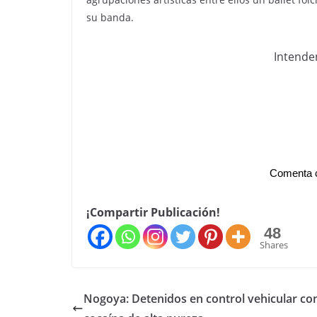
su banda.
Intende
Comenta c
¡Compartir Publicación!
48
Shares
Nogoya: Detenidos en control vehicular co