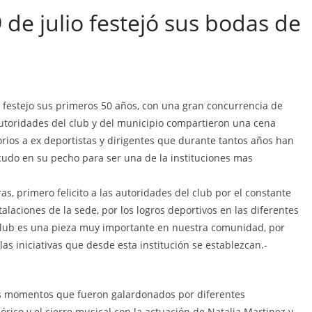
9 de julio festejó sus bodas de
i, festejo sus primeros 50 años, con una gran concurrencia de
 autoridades del club y del municipio compartieron una cena
ios a ex deportistas y dirigentes que durante tantos años han
scudo en su pecho para ser una de la instituciones mas
el departamento.
 primero felicito a las autoridades del club por el constante
alaciones de la sede, por los logros deportivos en las diferentes
El club es una pieza muy importante en nuestra comunidad, por
as iniciativas que desde esta institución se establezcan.-
s momentos que fueron galardonados por diferentes
lórico y el cierre musical con la actuación de Natalia Martinez y