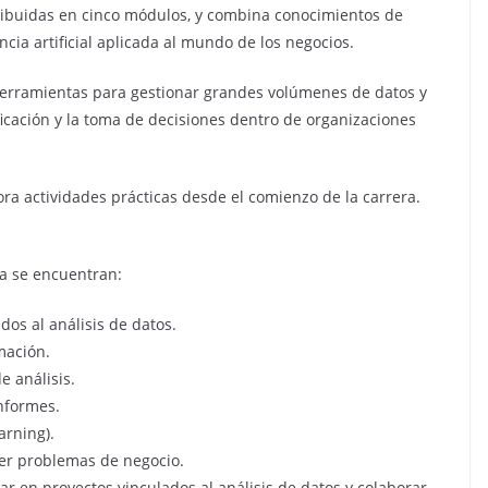
tribuidas en cinco módulos, y combina conocimientos de
cia artificial aplicada al mundo de los negocios.
herramientas para gestionar grandes volúmenes de datos y
ficación y la toma de decisiones dentro de organizaciones
ra actividades prácticas desde el comienzo de la carrera.
ra se encuentran:
os al análisis de datos.
mación.
 análisis.
informes.
arning).
lver problemas de negocio.
ar en proyectos vinculados al análisis de datos y colaborar