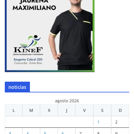
noticias
agosto 2026
L
M
X
J
V
S
D
1
2
3
4
5
6
7
8
9