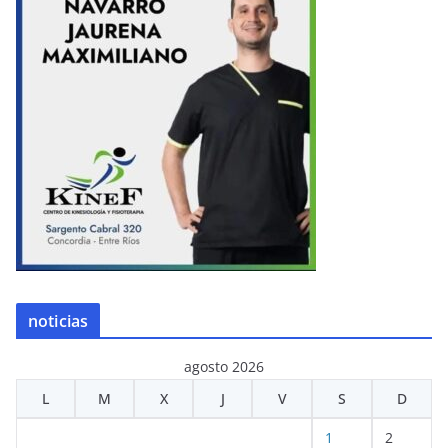
noticias
agosto 2026
L
M
X
J
V
S
D
1
2