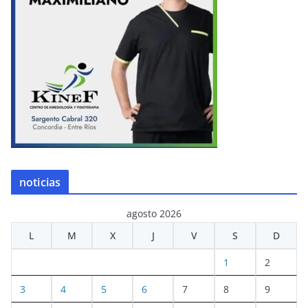
noticias
agosto 2026
L
M
X
J
V
S
D
1
2
3
4
5
6
7
8
9