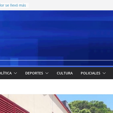
or se llevó más
pesos en el
nte juvenil de
on una nueva
catering y
icos en el CCISC
para la llegada
ticipó cuáles
s más
 la emergencia
a implementación
de meriendas y
LÍTICA
DEPORTES
CULTURA
POLICIALES
s