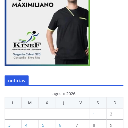
noticias
agosto 2026
L
M
X
J
V
S
D
1
2
3
4
5
6
7
8
9