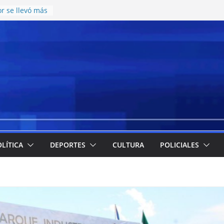
r se llevó más
esos en el
e juvenil de
n una nueva
atering y
cos en el CCISC
ara la llegada
icipó cuáles
 más
la emergencia
 implementación
e meriendas y
LÍTICA
DEPORTES
CULTURA
POLICIALES