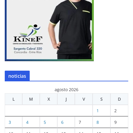
noticias
agosto 2026
L
M
X
J
V
S
D
1
2
3
4
5
6
7
8
9