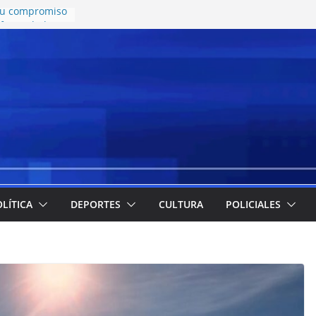
 su compromiso
enfermedades
 una nueva
con tres noches
za artesanal
nocer qué
y señaló
scuelas que
tema
tarjetas: la
lcanzó el
e especificó
LÍTICA
DEPORTES
CULTURA
POLICIALES
 descender el