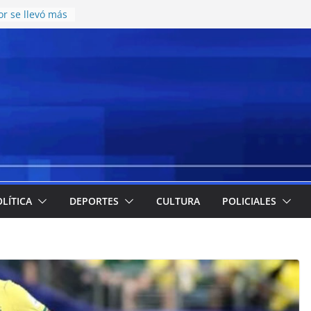
r se llevó más
esos en el
te juvenil de
on una nueva
atering y
cos en el CCISC
ara la llegada
ticipó cuáles
 más
la emergencia
 implementación
e meriendas y
LÍTICA
DEPORTES
CULTURA
POLICIALES